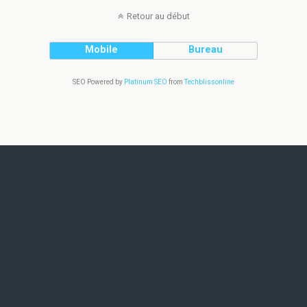
Retour au début
Mobile
Bureau
SEO Powered by
Platinum SEO
from
Techblissonline