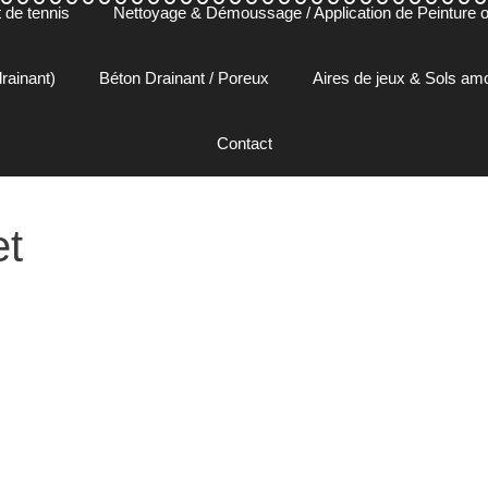
 de tennis
Nettoyage & Démoussage / Application de Peinture ou
rainant)
Béton Drainant / Poreux
Aires de jeux & Sols a
Contact
et