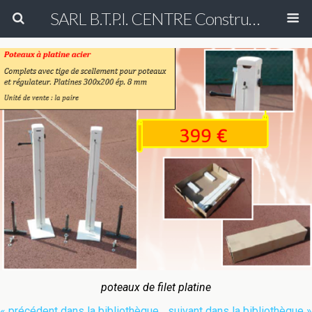
SARL B.T.P.I. CENTRE Construction et Rénovation de court de tennis en béton poreux Peinture entretien réparation nettoyage démoussage de terrain de tennis & Aménagement des allées de cimetière en béton poreux (béton drainant)
poteaux de filet platine
« précédent dans la bibliothèque
suivant dans la bibliothèque »