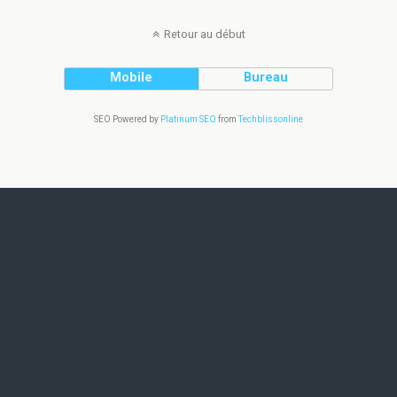
Retour au début
Mobile
Bureau
SEO Powered by
Platinum SEO
from
Techblissonline