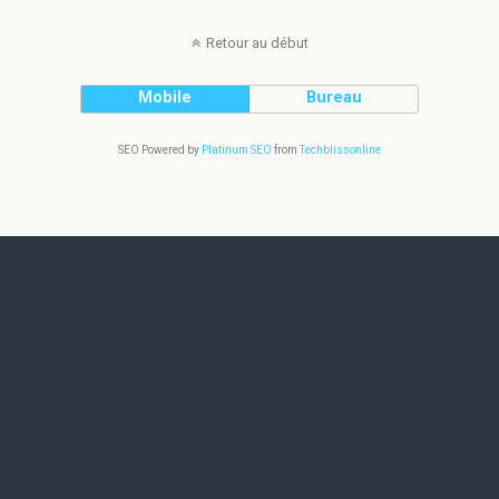
Retour au début
Mobile
Bureau
SEO Powered by
Platinum SEO
from
Techblissonline