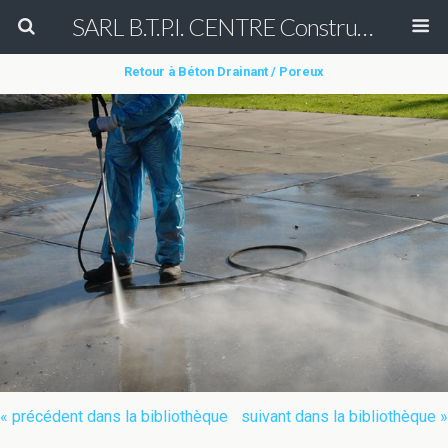
SARL B.T.P.I. CENTRE Construction et Rénovation de court de tennis en béton poreux Peinture entretien réparation nettoyage démoussage de terrain de tennis & Aménagement des allées de cimetière en béton poreux (béton drainant)
Retour à Béton Drainant / Poreux
« précédent dans la bibliothèque
suivant dans la bibliothèque »