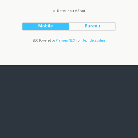
Retour au début
Mobile
Bureau
SEO Powered by
Platinum SEO
from
Techblissonline