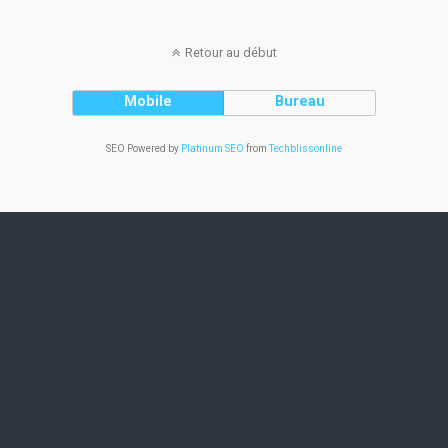
Retour au début
Mobile
Bureau
SEO Powered by
Platinum SEO
from
Techblissonline