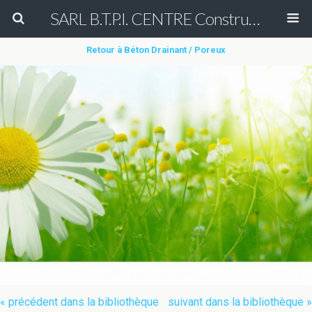
SARL B.T.P.I. CENTRE Construction et Rénovation de court de tennis en béton poreux Peinture entretien réparation nettoyage démoussage de terrain de tennis & Aménagement des allées de cimetière en béton poreux (béton drainant)
Retour à Béton Drainant / Poreux
« précédent dans la bibliothèque
suivant dans la bibliothèque »