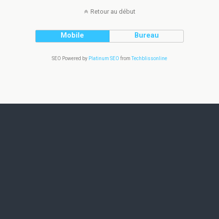
Retour au début
Mobile
Bureau
SEO Powered by
Platinum SEO
from
Techblissonline