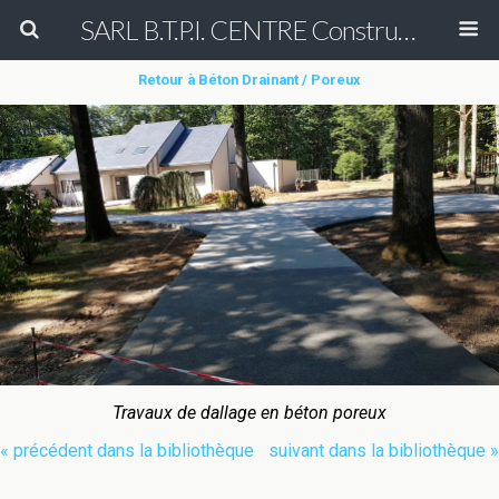
SARL B.T.P.I. CENTRE Construction et Rénovation de court de tennis en béton poreux Peinture entretien réparation nettoyage démoussage de terrain de tennis & Aménagement des allées de cimetière en béton poreux (béton drainant)
Retour à Béton Drainant / Poreux
Travaux de dallage en béton poreux
« précédent dans la bibliothèque
suivant dans la bibliothèque »