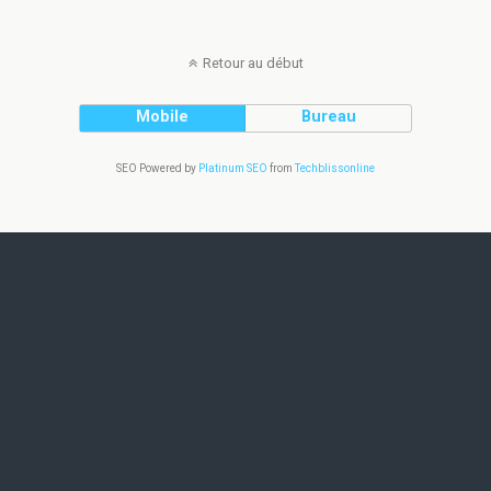
Retour au début
Mobile
Bureau
SEO Powered by
Platinum SEO
from
Techblissonline