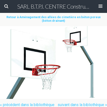
SARL B.T.P.I. CENTRE Construction et Rénovation de court de tennis en béton poreux Peinture entretien réparation nettoyage démoussage de terrain de tennis & Aménagement des allées de cimetière en béton poreux (béton drainant)
Retour à Aménagement des allées de cimetière en béton poreux
(béton drainant)
« précédent dans la bibliothèque
suivant dans la bibliothèque »