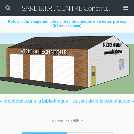
SARL B.T.P.I. CENTRE Construction et Rénovation de court de tennis en béton poreux Peinture entretien réparation nettoyage démoussage de terrain de tennis & Aménagement des allées de cimetière en béton poreux (béton drainant)
Retour à Aménagement des allées de cimetière en béton poreux
(béton drainant)
« précédent dans la bibliothèque
suivant dans la bibliothèque »
Retour au début